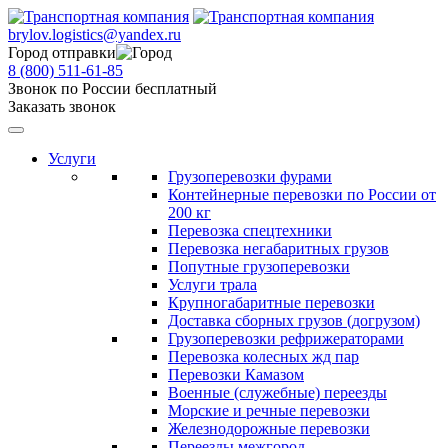
brylov.logistics@yandex.ru
Город отправки
8 (800) 511-61-85
Звонок по России бесплатный
Заказать звонок
Услуги
Грузоперевозки фурами
Контейнерные перевозки по России от
200 кг
Перевозка спецтехники
Перевозка негабаритных грузов
Попутные грузоперевозки
Услуги трала
Крупногабаритные перевозки
Доставка сборных грузов (догрузом)
Грузоперевозки рефрижераторами
Перевозка колесных жд пар
Перевозки Камазом
Военные (служебные) переезды
Морские и речные перевозки
Железнодорожные перевозки
Переезды межгород