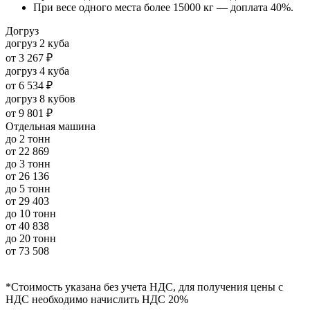
При весе одного места более 15000 кг — доплата 40%.
Догруз
догруз 2 куба
от
3 267 ₽
догруз 4 куба
от
6 534 ₽
догруз 8 кубов
от
9 801 ₽
Отдельная машина
до 2 тонн
от
22 869
до 3 тонн
от
26 136
до 5 тонн
от
29 403
до 10 тонн
от
40 838
до 20 тонн
от
73 508
*Стоимость указана без учета НДС, для получения цены с
НДС необходимо начислить НДС 20%