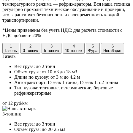
температурного режима — рефрижераторы. Вся наша техника
регулярно проходит техническое обслуживание и проверки,
что гарантирует безопасность и своевременность каждой
транспортировки.
*Цены приведены без учета НДС; для расчета стоимости с
НДС добавьте 20%
1
2
3
4
5
6
Газель
3-тонник
5-тонник
10-тонник
Фура
Негабарит
Газель
Вес груза:
до 2 тонн
Объем груза:
от 10 м3 до 18 м3
Длина по кузову:
от 3 м до 4.2 м
Автотранспорт:
Газель 1 тонна, Газель 1.5-2 тонны
Тип кузова:
тентовые, изтермические, бортовые
рефрижераторные
от 12 руб/км
3-тонник
Вес груза:
до 3 тонн
Объем груза:
до 20-25 м3