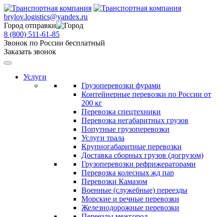
brylov.logistics@yandex.ru
Город отправки
8 (800) 511-61-85
Звонок по России бесплатный
Заказать звонок
Услуги
Грузоперевозки фурами
Контейнерные перевозки по России от
200 кг
Перевозка спецтехники
Перевозка негабаритных грузов
Попутные грузоперевозки
Услуги трала
Крупногабаритные перевозки
Доставка сборных грузов (догрузом)
Грузоперевозки рефрижераторами
Перевозка колесных жд пар
Перевозки Камазом
Военные (служебные) переезды
Морские и речные перевозки
Железнодорожные перевозки
Переезды межгород