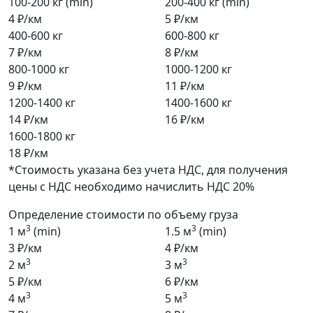
100-200 кг (min)
200-400 кг (min)
4 ₽/км
5 ₽/км
400-600 кг
600-800 кг
7 ₽/км
8 ₽/км
800-1000 кг
1000-1200 кг
9 ₽/км
11 ₽/км
1200-1400 кг
1400-1600 кг
14 ₽/км
16 ₽/км
1600-1800 кг
18 ₽/км
*Стоимость указана без учета НДС, для получения
цены с НДС необходимо начислить НДС 20%
Определение стоимости по объему груза
3
3
1 м
(min)
1.5 м
(min)
3 ₽/км
4 ₽/км
3
3
2 м
3 м
5 ₽/км
6 ₽/км
3
3
4 м
5 м