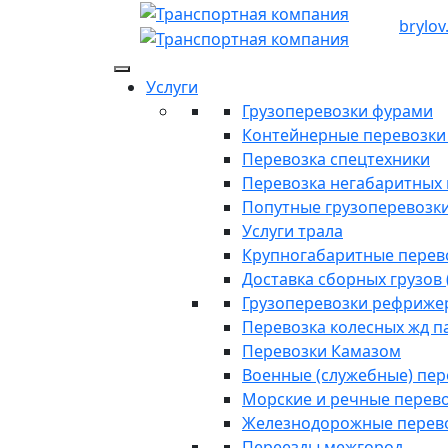
brylov
Услуги
Грузоперевозки фурами
Контейнерные перевозки п
Перевозка спецтехники
Перевозка негабаритных 
Попутные грузоперевозк
Услуги трала
Крупногабаритные перев
Доставка сборных грузов 
Грузоперевозки рефриже
Перевозка колесных жд п
Перевозки Камазом
Военные (служебные) пе
Морские и речные перев
Железнодорожные перев
Переезды межгород