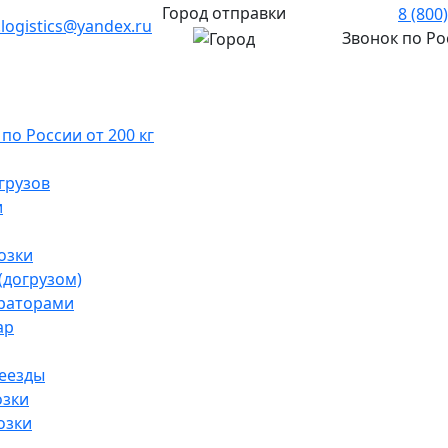
Город отправки
8 (800
.logistics@yandex.ru
Звонок по Р
о России от 200 кг
грузов
и
озки
(догрузом)
раторами
ар
реезды
озки
озки