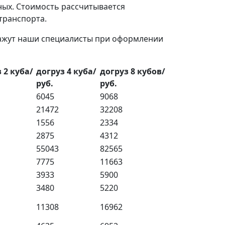
ных. Стоимость рассчитывается
 транспорта.
кажут наши специалисты при оформлении
 2 куба/
догруз 4 куба/
догруз 8 кубов/
руб.
руб.
6045
9068
21472
32208
1556
2334
2875
4312
55043
82565
7775
11663
3933
5900
3480
5220
11308
16962