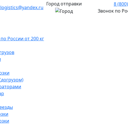
Город отправки
8 (800
.logistics@yandex.ru
Звонок по Р
о России от 200 кг
грузов
и
озки
(догрузом)
раторами
ар
реезды
озки
озки