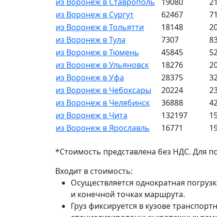
из Воронеж в Ставрополь
19080
2
из Воронеж в Сургут
62467
7
из Воронеж в Тольятти
18148
2
из Воронеж в Тула
7307
8
из Воронеж в Тюмень
45845
5
из Воронеж в Ульяновск
18276
2
из Воронеж в Уфа
28375
3
из Воронеж в Чебоксары
20224
2
из Воронеж в Челябинск
36888
4
из Воронеж в Чита
132197
1
из Воронеж в Ярославль
16771
1
*Стоимость представлена без НДС. Для п
Входит в стоимость:
Осуществляется однократная погрузк
и конечной точках маршрута.
Груз фиксируется в кузове транспорт