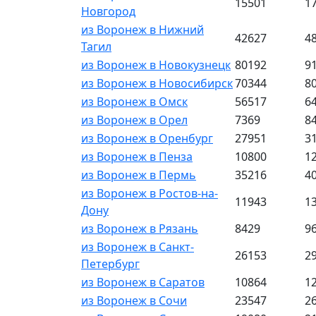
15501
1
Новгород
из Воронеж в Нижний
42627
4
Тагил
из Воронеж в Новокузнецк
80192
9
из Воронеж в Новосибирск
70344
8
из Воронеж в Омск
56517
6
из Воронеж в Орел
7369
8
из Воронеж в Оренбург
27951
3
из Воронеж в Пенза
10800
1
из Воронеж в Пермь
35216
4
из Воронеж в Ростов-на-
11943
1
Дону
из Воронеж в Рязань
8429
9
из Воронеж в Санкт-
26153
2
Петербург
из Воронеж в Саратов
10864
1
из Воронеж в Сочи
23547
2