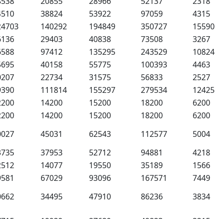
8538
20855
28966
52137
2318
4510
38824
53922
97059
4315
24703
140292
194849
350727
15590
6136
29403
40838
73508
3267
6588
97412
135295
243529
10824
5695
40158
55775
100393
4463
0207
22734
31575
56833
2527
9390
111814
155297
279534
12425
2200
14200
15200
18200
6200
2200
14200
15200
18200
6200
0027
45031
62543
112577
5004
3735
37953
52712
94881
4218
2512
14077
19550
35189
1566
9581
67029
93096
167571
7449
0662
34495
47910
86236
3834