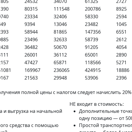
1805
24532
34070
61325
2727
1390
80315
111548
200786
8925
0740
23334
32406
58330
2594
349
9394
13046
23482
1045
2393
58944
81865
147356
6551
0885
23496
32633
58739
2612
2428
36482
50670
91205
4054
3111
26001
36112
65001
2890
2157
47427
65871
118566
5271
51081
169967
236065
424915
18886
9167
21563
29948
53906
2396
олучения полной цены с налогом следует начислить 20
НЕ входит в стоимость:
а и выгрузка на начальной
Дополнительные точки 
одну позицию — от 500
ного средства с помощью
Простой транспортног