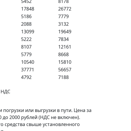
5452
8178
17848
26772
5186
7779
2088
3132
13099
19649
5222
7834
8107
12161
5779
8668
10540
15810
37771
56657
4792
7188
% НДС
погрузки или выгрузки в пути. Цена за
 до 2000 рублей (НДС не включен).
о средства свыше установленного