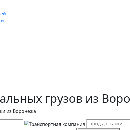
щей
ки
альных грузов из Вор
зки из Воронежа