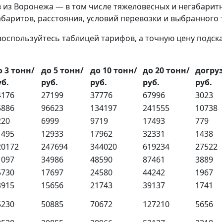
 из Воронежа — в том числе тяжеловесных и негабарит
габаритов, расстояния, условий перевозки и выбранного
воспользуйтесь таблицей тарифов, а точную цену подс
о 3 тонн/
до 5 тонн/
до 10 тонн/
до 20 тонн/
догруз
уб.
руб.
руб.
руб.
руб.
4176
27199
37776
67996
3023
5886
96623
134197
241555
10738
220
6999
9719
17493
779
1495
12933
17962
32331
1438
20172
247694
344020
619234
27522
1097
34986
48590
87461
3889
5730
17697
24580
44242
1967
3915
15656
21743
39137
1741
5230
50885
70672
127210
5656