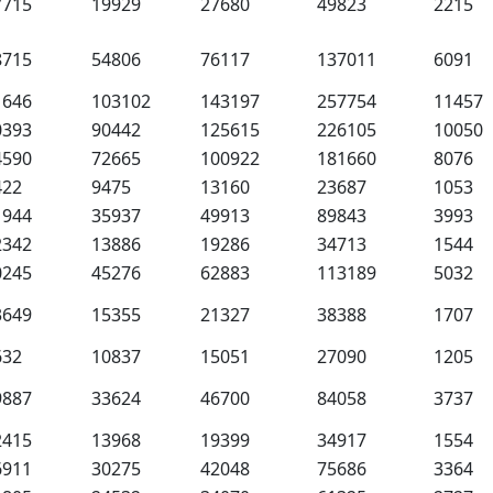
7715
19929
27680
49823
2215
8715
54806
76117
137011
6091
1646
103102
143197
257754
11457
0393
90442
125615
226105
10050
4590
72665
100922
181660
8076
422
9475
13160
23687
1053
1944
35937
49913
89843
3993
2342
13886
19286
34713
1544
0245
45276
62883
113189
5032
3649
15355
21327
38388
1707
632
10837
15051
27090
1205
9887
33624
46700
84058
3737
2415
13968
19399
34917
1554
6911
30275
42048
75686
3364