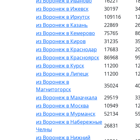
из Воронеж в Иваново
16221
1
из Воронеж в Ижевск
30197
3
из Воронеж в Иркутск
109116
1
из Воронеж в Казань
22869
2
из Воронеж в Кемерово
75765
8
из Воронеж в Киров
31235
3
из Воронеж в Краснодар
17683
2
из Воронеж в Красноярск
86968
9
из Воронеж в Курск
11200
1
из Воронеж в Липецк
11200
1
из Воронеж в
35024
4
Магнитогорск
из Воронеж в Махачкала
29519
3
из Воронеж в Москва
10949
1
из Воронеж в Мурманск
52134
5
из Воронеж в Набережные
26831
3
Челны
из Воронеж в Нижний