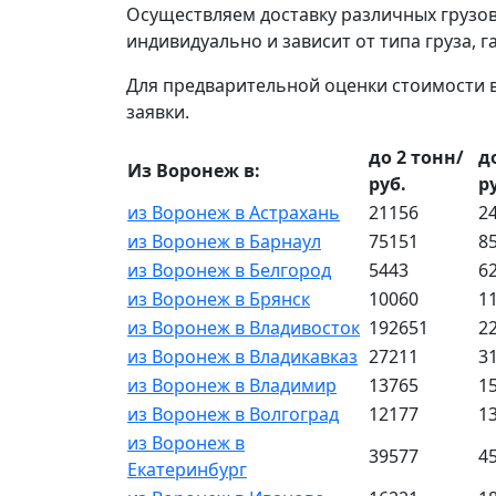
Осуществляем доставку различных грузов
индивидуально и зависит от типа груза, 
Для предварительной оценки стоимости 
заявки.
до 2 тонн/
д
Из Воронеж в:
руб.
р
из Воронеж в Астрахань
21156
2
из Воронеж в Барнаул
75151
8
из Воронеж в Белгород
5443
6
из Воронеж в Брянск
10060
1
из Воронеж в Владивосток
192651
2
из Воронеж в Владикавказ
27211
3
из Воронеж в Владимир
13765
1
из Воронеж в Волгоград
12177
1
из Воронеж в
39577
4
Екатеринбург