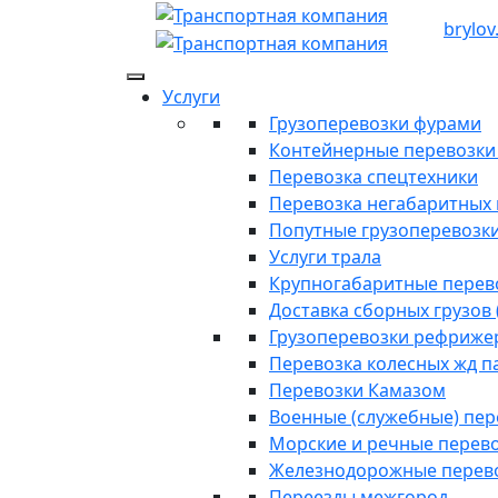
brylov
Услуги
Грузоперевозки фурами
Контейнерные перевозки п
Перевозка спецтехники
Перевозка негабаритных 
Попутные грузоперевозк
Услуги трала
Крупногабаритные перев
Доставка сборных грузов 
Грузоперевозки рефриже
Перевозка колесных жд п
Перевозки Камазом
Военные (служебные) пе
Морские и речные перев
Железнодорожные перев
Переезды межгород